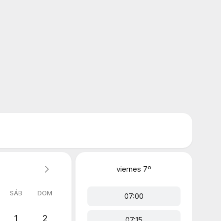
viernes
7º
SÁB
DOM
07:00
1
2
07:15