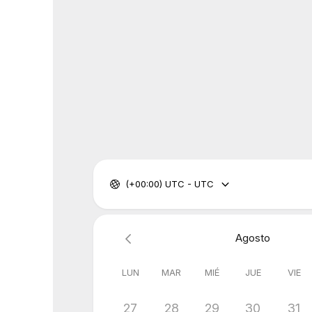
(+00:00) UTC - UTC
Agosto
LUN
MAR
MIÉ
JUE
VIE
27
28
29
30
31